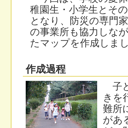
稚園生・小学生とその
となり、防災の専門
の事業所も協力しな
たマップを作成しま
作成過程
子ど
きを
難所
があ