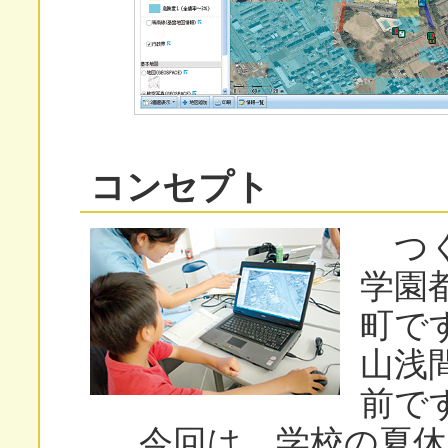
コンセプト
つく
学園
町で
山浅
前で
今回は、学校の夏休