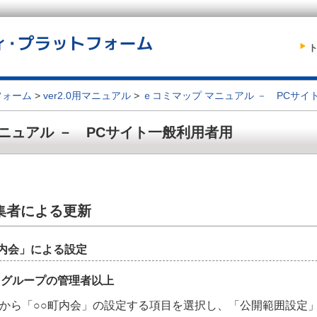
フォーム
>
ver2.0用マニュアル
>
ｅコミマップ マニュアル － PCサイ
ニュアル － PCサイト一般利用者用
201
集者による更新
町内会」による設定
：グループの管理者以上
覧」から「○○町内会」の設定する項目を選択し、「公開範囲設定