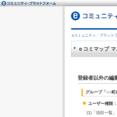
eコミュニティ・プラット
ｅコミマップ マ
登録者以外の編
グループ「○○
ユーザー権限
(1)「項目一