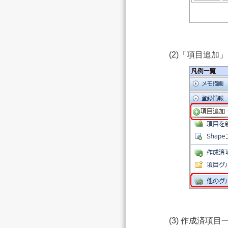
(2)「項目追
(3) 作成済