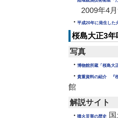
陸域観測技術衛星「だ
2009年4
平成20年に発生した
桜島大正3年
写真
博物館所蔵「桜島大
貴重資料の紹介 『
館
解説サイト
国
噴火災害の歴史