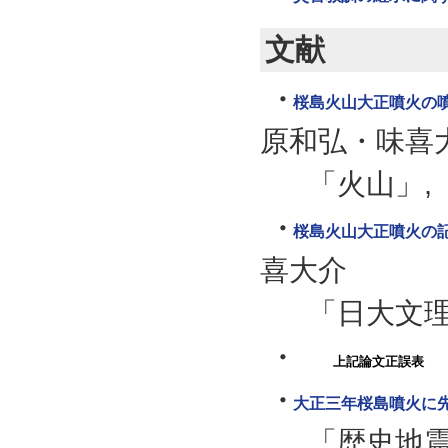
文献
桜島火山大正噴火の
原和弘・味喜
「火山」, 5
桜島火山大正噴火の
喜大介
「日大文理紀要
上記論文正誤表
大正三年桜島噴火に
「歴史地震」,