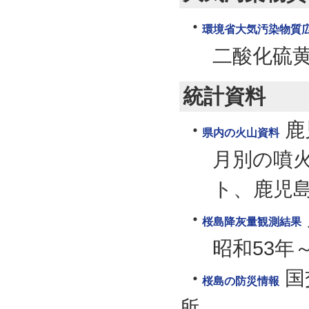
環境省大気汚染物質広
二酸化硫
統計資料
鹿
県内の火山資料
月別の噴
ト、鹿児
桜島降灰量観測結果
昭和53年
国
桜島の防災情報
所