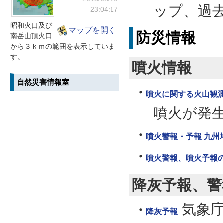
ップ、過
23:04:17
昭和火口及び
マップを開く
防災情報
南岳山頂火口
から３ｋｍの範囲を表示していま
す。
噴火情報
自然災害情報室
噴火に関する火山観
噴火が発
噴火警報・予報 九州
噴火警報、噴火予報
降灰予報、警
気象
降灰予報