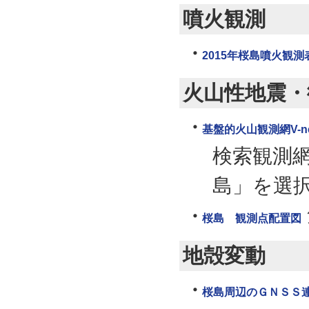
噴火観測
2015年桜島噴火観測
火山性地震・
基盤的火山観測網V-n
検索観測
島」を選
桜島 観測点配置図
地殻変動
桜島周辺のＧＮＳＳ