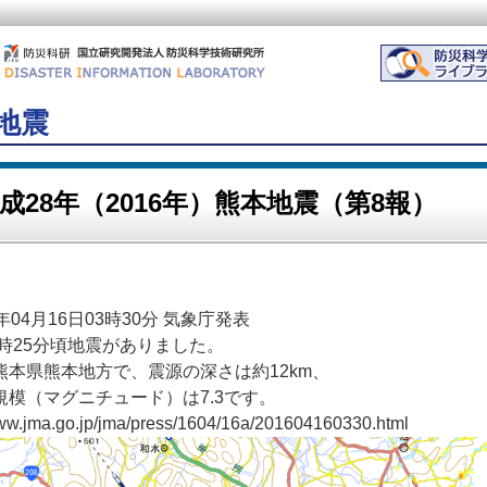
本地震
成28年（2016年）熊本地震（第8報）
年04月16日03時30分 気象庁発表
1時25分頃地震がありました。
熊本県熊本地方で、震源の深さは約12km、
規模（マグニチュード）は7.3です。
www.jma.go.jp/jma/press/1604/16a/201604160330.html