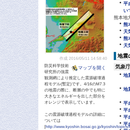
平
い
熊本地
熊
天
熊
天
地震
作成 2016/05/11
14:58:40
防災科学技術
気象
マップを開く
研究所の強震
地
観測網により推定した震源破壊過
程モデル(暫定)です。4/16のM7.3
地
の地震の際に、断層の中でも特に
大きなエネルギーを出した部分を
オレンジで表示しています。
平
平
この震源破壊過程モデルの詳細に
平
ついては
平
[
http://www.kyoshin.bosai.go.jp/kyoshin/topi