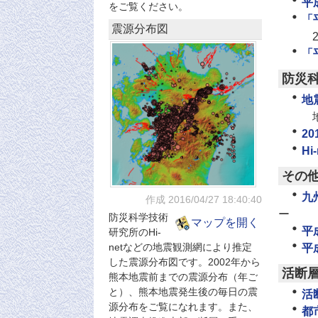
平
をご覧ください。
「
震源分布図
「
防災
地
2
H
その
九
作成 2016/04/27
18:40:40
ー
防災科学技術
マップを開く
平
研究所のHi-
netなどの地震観測網により推定
平
した震源分布図です。2002年から
活断
熊本地震前までの震源分布（年ご
と）、熊本地震発生後の毎日の震
活
源分布をご覧になれます。また、
都