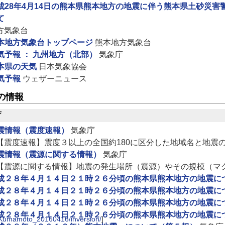
成28年4月14日の熊本県熊本地方の地震に伴う熊本県土砂災
て
方気象台
本地方気象台トップページ
熊本地方気象台
気予報 ： 九州地方（北部）
気象庁
本県の天気
日本気象協会
気予報
ウェザーニュース
の情報
庁
震情報（震度速報）
気象庁
【震度速報】震度３以上の全国約180に区分した地域名と地震
震情報（震源に関する情報）
気象庁
【震源に関する情報】地震の発生場所（震源）やその規模（マ
成２８年４月１４日２１時２６分頃の熊本県熊本地方の地震に
成２８年４月１４日２１時２６分頃の熊本県熊本地方の地震に
成２８年４月１４日２１時２６分頃の熊本県熊本地方の地震に
成２８年４月１４日２１時２６分頃の熊本県熊本地方の地震に
cs/Kumamoto_20160416/inversion/
]