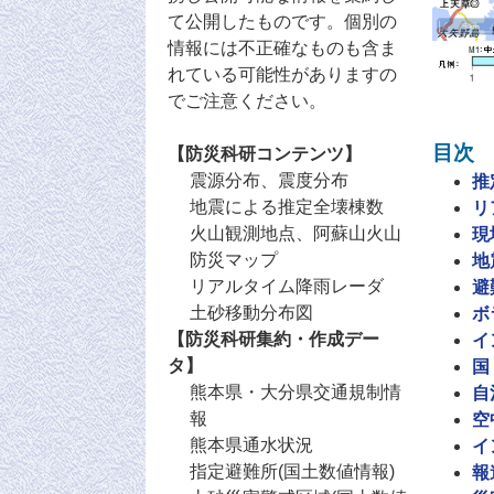
て公開したものです。個別の
情報には不正確なものも含ま
れている可能性がありますの
でご注意ください。
目次
【防災科研コンテンツ】
震源分布、震度分布
推
地震による推定全壊棟数
リ
火山観測地点、阿蘇山火山
現
防災マップ
地
リアルタイム降雨レーダ
避
土砂移動分布図
ボ
【防災科研集約・作成デー
イ
タ】
国
熊本県・大分県交通規制情
自
報
空
熊本県通水状況
イ
指定避難所(国土数値情報)
報