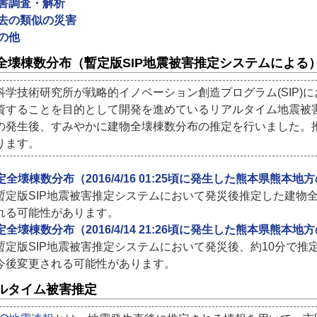
害調査・解析
去の類似の災害
の他
全壊棟数分布（暫定版SIP地震被害推定システムによる
科学技術研究所が戦略的イノベーション創造プログラム(SIP)
資することを目的として開発を進めているリアルタイム地震被
の発生後、すみやかに建物全壊棟数分布の推定を行いました。
ります。
定全壊棟数分布（2016/4/16 01:25頃に発生した熊本県熊本地方
暫定版SIP地震被害推定システムにおいて発災後推定した建物
れる可能性があります。
定全壊棟数分布（2016/4/14 21:26頃に発生した熊本県熊本地
暫定版SIP地震被害推定システムにおいて発災後、約10分で
今後変更される可能性があります。
ルタイム被害推定