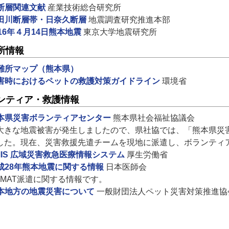
断層関連文献
産業技術総合研究所
田川断層帯・日奈久断層
地震調査研究推進本部
016年４月14日熊本地震
東京大学地震研究所
所情報
難所マップ（熊本県）
害時におけるペットの救護対策ガイドライン
環境省
ンティア・救護情報
本県災害ボランティアセンター
熊本県社会福祉協議会
大きな地震被害が発生しましたので、県社協では、「熊本県災
した。現在、災害救援先遣チームを現地に派遣し、ボランティ
MIS 広域災害救急医療情報システム
厚生労働省
成28年熊本地震に関する情報
日本医師会
JMAT派遣に関する情報です。
本地方の地震災害について
一般財団法人ペット災害対策推進協