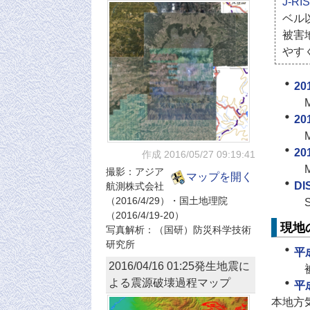
J-R
ベル
被害
やす
20
20
20
作成 2016/05/27
09:19:41
撮影：アジア
マップを開く
D
航測株式会社
（2016/4/29）・国土地理院
（2016/4/19-20）
現地
写真解析：（国研）防災科学技術
研究所
平
2016/04/16 01:25発生地震に
よる震源破壊過程マップ
平
本地方