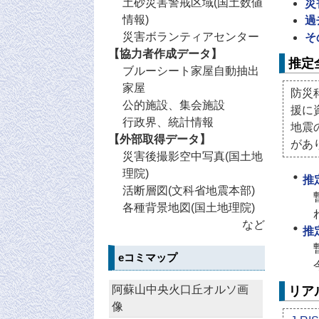
土砂災害警戒区域(国土数値
災
情報)
過
災害ボランティアセンター
そ
【協力者作成データ】
推定
ブルーシート家屋自動抽出
家屋
防災
公的施設、集会施設
援に
行政界、統計情報
地震
【外部取得データ】
があ
災害後撮影空中写真(国土地
理院)
推
活断層図(文科省地震本部)
各種背景地図(国土地理院)
など
推
eコミマップ
リア
阿蘇山中央火口丘オルソ画
像