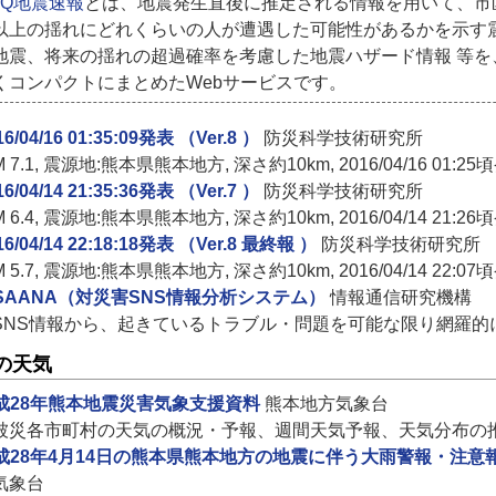
ISQ地震速報
とは、地震発生直後に推定される情報を用いて、市
以上の揺れにどれくらいの人が遭遇した可能性があるかを示す
地震、将来の揺れの超過確率を考慮した地震ハザード情報 等
くコンパクトにまとめたWebサービスです。
16/04/16 01:35:09発表 （Ver.8 ）
防災科学技術研究所
M 7.1, 震源地:熊本県熊本地方, 深さ約10km, 2016/04/16 01:25
16/04/14 21:35:36発表 （Ver.7 ）
防災科学技術研究所
M 6.4, 震源地:熊本県熊本地方, 深さ約10km, 2016/04/14 21:26
16/04/14 22:18:18発表 （Ver.8 最終報 ）
防災科学技術研究所
M 5.7, 震源地:熊本県熊本地方, 深さ約10km, 2016/04/14 22:07
ISAANA（対災害SNS情報分析システム）
情報通信研究機構
SNS情報から、起きているトラブル・問題を可能な限り網羅的
の天気
成28年熊本地震災害気象支援資料
熊本地方気象台
被災各市町村の天気の概況・予報、週間天気予報、天気分布の推
成28年4月14日の熊本県熊本地方の地震に伴う大雨警報・注
気象台