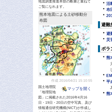
地震調査推進本部の断層と重ねて
活
ご覧になれます。
布
熊本地震による土砂移動分
2
布図
避難
避
災
ボラ
熊
E
作成 2016/04/21
15:10:55
平
国土地理院
マップを開く
「地理院地
熊
図」に掲載された2016年4月16
日・19日・20日の空中写真、及び
情報通信研究機構(NICT)が作成し