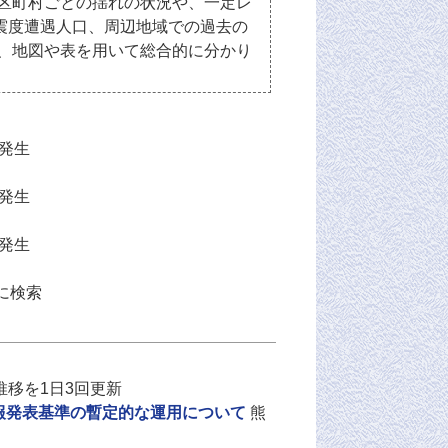
区町村ごとの揺れの状況や、一定レ
震度遭遇人口、周辺地域での過去の
を、地図や表を用いて総合的に分かり
頃発生
頃発生
頃発生
に検索
移を1日3回更新
意報発表基準の暫定的な運用について
熊