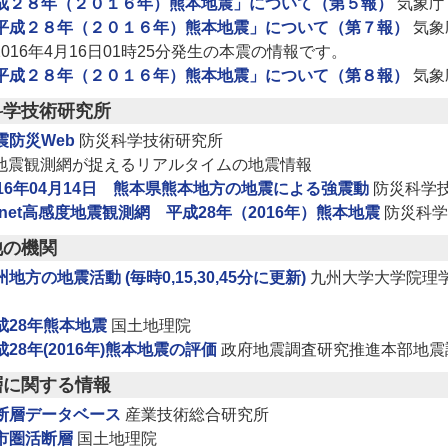
成２８年（２０１６年）熊本地震」について（第５報）
気象庁
平成２８年（２０１６年）熊本地震」について（第７報）
気象
2016年4月16日01時25分発生の本震の情報です。
平成２８年（２０１６年）熊本地震」について（第８報）
気象
科学技術研究所
震防災Web
防災科学技術研究所
地震観測網が捉えるリアルタイムの地震情報
016年04月14日 熊本県熊本地方の地震による強震動
防災科学
i-net高感度地震観測網 平成28年（2016年）熊本地震
防災科学
他の機関
州地方の地震活動 (毎時0,15,30,45分に更新)
九州大学大学院理
成28年熊本地震
国土地理院
成28年(2016年)熊本地震の評価
政府地震調査研究推進本部地震
層に関する情報
断層データベース
産業技術総合研究所
市圏活断層
国土地理院