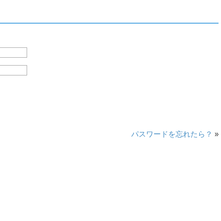
パスワードを忘れたら？
»