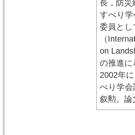
長，防災
すべり学
委員とし
（Interna
on Lan
の推進
2002
べり学会
叙勲。論