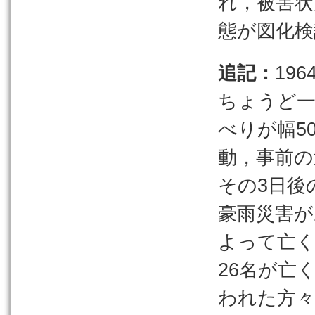
れ，被害状
態が図化検
追記：
19
ちょうど一
べりが幅5
動，事前の
その3日後
豪雨災害が
よって亡
26名が亡
われた方々