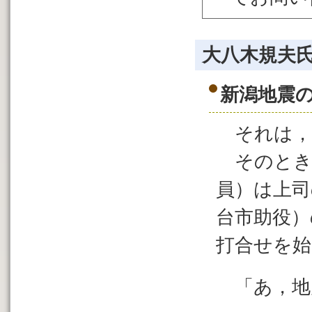
大八木規夫
新潟地震
それは，
そのとき
員）は上司
台市助役）
打合せを
「あ，地