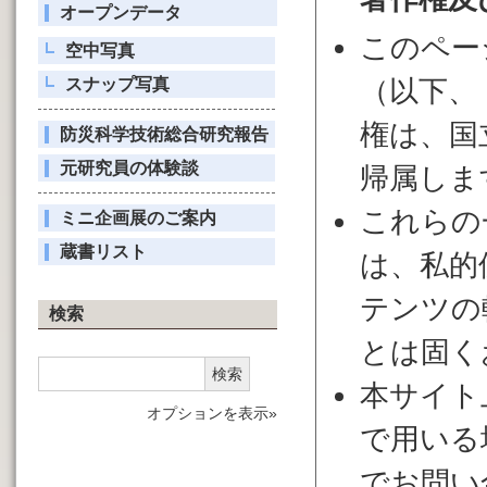
オープンデータ
このペー
空中写真
スナップ写真
（以下、
権は、国
防災科学技術総合研究報告
元研究員の体験談
帰属しま
これらの
ミニ企画展のご案内
蔵書リスト
は、私的
テンツの
検索
とは固く
検索
本サイト
オプションを表示»
で用いる
でお問い