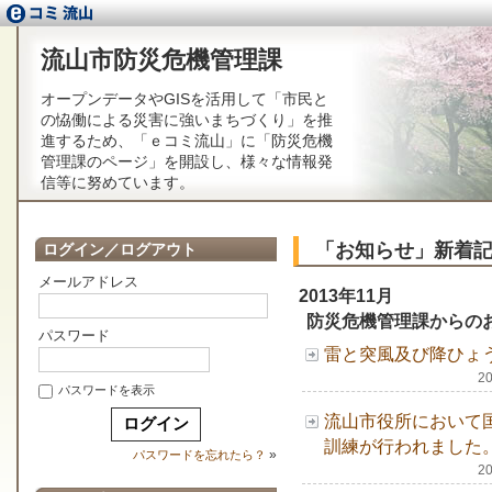
流山市防災危機管理課
オープンデータやGISを活用して「市民と
の恊働による災害に強いまちづくり」を推
進するため、「ｅコミ流山」に「防災危機
管理課のページ」を開設し、様々な情報発
信等に努めています。
「お知らせ」新着
ログイン／ログアウト
メールアドレス
2013年11月
防災危機管理課からの
パスワード
雷と突風及び降ひょ
2
パスワードを表示
流山市役所において
訓練が行われました
»
パスワードを忘れたら？
2