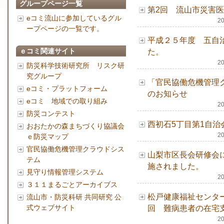
グループページ一覧
第2回 流山市災害
eコミ流山に参加しているグル
2
ープページの一覧です。
平成２５年度 五自
ｅコミ関連サイト
た。
2
防災科学技術研究所 リスク研
究グループ
「官民協働危機管理
eコミ・プラットフォーム
のお知らせ
eコミ 地域での取り組み
2
防災コンテスト
西初石5丁目第1自
おおたかの森まちづくり協議会
2
ｅ防災マップ
官民協働危機管理クラウドシス
山梨市区長会研修会
テム
施されました。
見守り情報管理システム
2
３１１まるごとアーカイブス
松戸健康福祉センタ
流山市・防災科研 共同研究 公
式ウェブサイト
回 難病患者の在宅
2