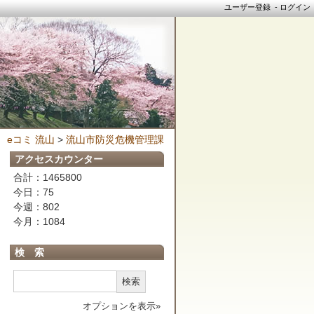
ユーザー登録
-
ログイン
eコミ 流山
>
流山市防災危機管理課
アクセスカウンター
合計：1465800
今日：75
今週：802
今月：1084
検 索
検索
オプションを表示»