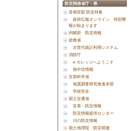
防災関係省庁・県
首相官邸 防災特集
政府広報オンライン 特別警
報が始まります
内閣府 防災情報
総務省
次世代統計利用システム
消防庁
e-カレッジへようこそ
熱中症情報
文部科学省
地震調査研究推進本部
学校安全
国土交通省
災害・防災情報
防災情報提供センター
川の防災情報
国土地理院 防災関連