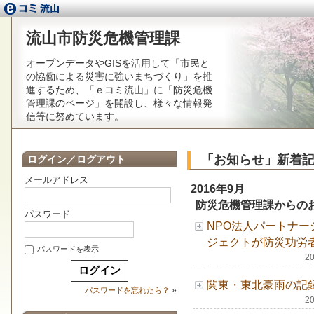
流山市防災危機管理課
オープンデータやGISを活用して「市民と
の恊働による災害に強いまちづくり」を推
進するため、「ｅコミ流山」に「防災危機
管理課のページ」を開設し、様々な情報発
信等に努めています。
「お知らせ」新着
ログイン／ログアウト
メールアドレス
2016年9月
防災危機管理課からの
パスワード
NPO法人パートナ
ジェクトが防災功労
パスワードを表示
2
関東・東北豪雨の記
»
パスワードを忘れたら？
2