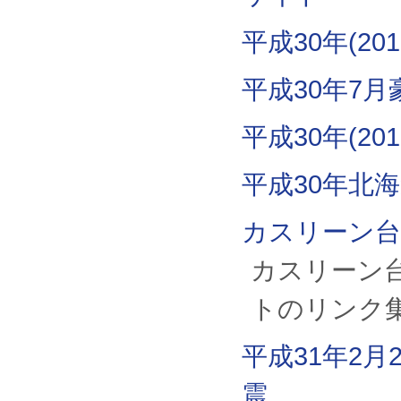
平成30年(2
平成30年7
平成30年(2
平成30年北
カスリーン台
カスリーン
トのリンク
平成31年2月
震