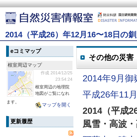
2014（平成26）年12月16〜18
eコミマップ
その他の災害
根室周辺マップ
作成 2014/12/25
2014年9
23:54:24
根室周辺の地理院
平成26年11
地図がご覧になれ
ます。
マップを開く
2014（平成
更新履歴
風雪・高波・