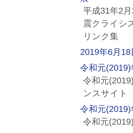
平成31年2
震クライシ
リンク集
2019年6月
令和元(201
令和元(20
ンスサイト
令和元(201
令和元(20