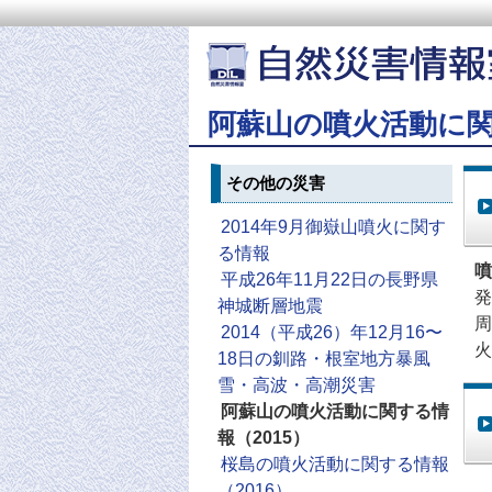
阿蘇山の噴火活動に関
その他の災害
2014年9月御嶽山噴火に関す
る情報
噴
平成26年11月22日の長野県
発
神城断層地震
周
2014（平成26）年12月16〜
火
18日の釧路・根室地方暴風
雪・高波・高潮災害
阿蘇山の噴火活動に関する情
報（2015）
桜島の噴火活動に関する情報
（2016）