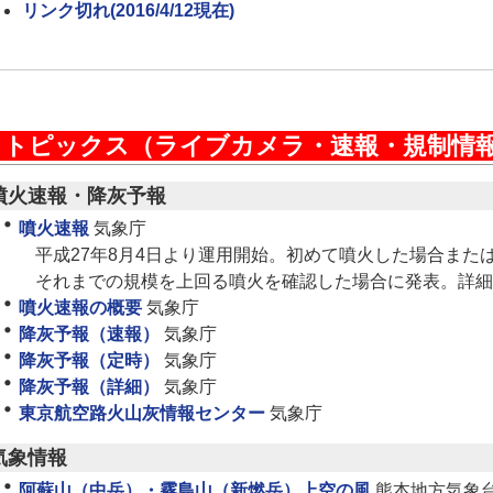
リンク切れ(2016/4/12現在)
トピックス（ライブカメラ・速報・規制情
噴火速報・降灰予報
噴火速報
気象庁
平成27年8月4日より運用開始。初めて噴火した場合また
それまでの規模を上回る噴火を確認した場合に発表。詳細
噴火速報の概要
気象庁
降灰予報（速報）
気象庁
降灰予報（定時）
気象庁
降灰予報（詳細）
気象庁
東京航空路火山灰情報センター
気象庁
気象情報
阿蘇山（中岳）・霧島山（新燃岳）上空の風
熊本地方気象