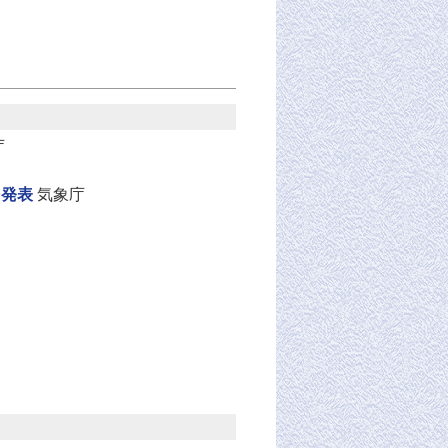
庁
を発表
気象庁