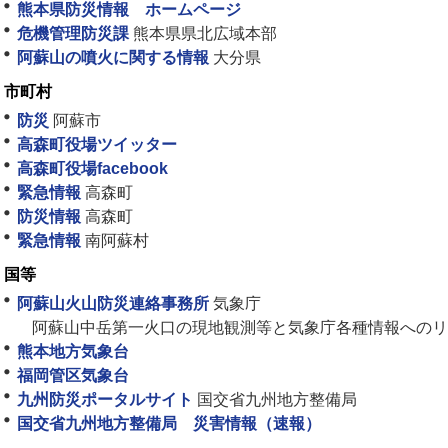
熊本県防災情報 ホームページ
危機管理防災課
熊本県県北広域本部
阿蘇山の噴火に関する情報
大分県
市町村
防災
阿蘇市
高森町役場ツイッター
高森町役場facebook
緊急情報
高森町
防災情報
高森町
緊急情報
南阿蘇村
国等
阿蘇山火山防災連絡事務所
気象庁
阿蘇山中岳第一火口の現地観測等と気象庁各種情報へのリ
熊本地方気象台
福岡管区気象台
九州防災ポータルサイト
国交省九州地方整備局
国交省九州地方整備局 災害情報（速報）