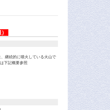
報）
は、継続的に噴火している火山で
は下記概要参照
台