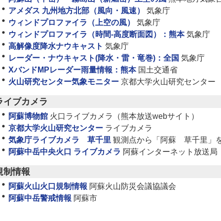
アメダス 九州地方北部（風向・風速）
気象庁
ウィンドプロファイラ（上空の風）
気象庁
ウィンドプロファイラ（時間-高度断面図）：熊本
気象庁
高解像度降水ナウキャスト
気象庁
レーダー・ナウキャスト(降水・雷・竜巻)：全国
気象庁
XバンドMPレーダー雨量情報：熊本
国土交通省
火山研究センター気象モニター
京都大学火山研究センター
ライブカメラ
阿蘇博物館
火口ライブカメラ（熊本放送webサイト）
京都大学火山研究センター
ライブカメラ
気象庁ライブカメラ 草千里
観測点から「阿蘇 草千里」
阿蘇中岳中央火口 ライブカメラ
阿蘇インターネット放送局
規制情報
阿蘇火山火口規制情報
阿蘇火山防災会議協議会
阿蘇中岳警戒情報
阿蘇市