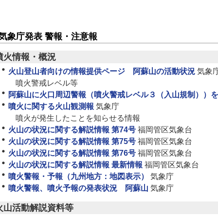
気象庁発表 警報・注意報
噴火情報・概況
火山登山者向けの情報提供ページ 阿蘇山の活動状況
気象
噴火警戒レベル等
阿蘇山に火口周辺警報（噴火警戒レベル３（入山規制））
噴火に関する火山観測報
気象庁
噴火が発生したことを知らせる情報
火山の状況に関する解説情報 第74号
福岡管区気象台
火山の状況に関する解説情報 第75号
福岡管区気象台
火山の状況に関する解説情報 第76号
福岡管区気象台
火山の状況に関する解説情報 最新情報
福岡管区気象台
噴火警報・予報（九州地方：地図表示）
気象庁
噴火警報、噴火予報の発表状況 阿蘇山
気象庁
火山活動解説資料等