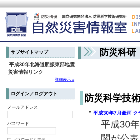
防災科研
サブサイトマップ
平成30年北海道胆振東部地震
災害情報リンク
詳細表示 »
ログイン／ログアウト
防災科学技
メールアドレス
平成30年7月豪雨 
平成30
パスワード
関が公表
パスワードを表示