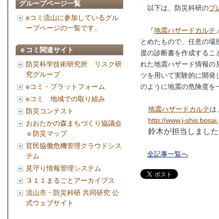
グループページ一覧
以下は、防災科研の
プ
eコミ流山に参加しているグル
ープページの一覧です。
『
地震ハザードカルテ
とめたもので、任意の場
ｅコミ関連サイト
度の診断書を作成するこ
防災科学技術研究所 リスク研
れた地震ハザード情報の
究グループ
ツを用いて実験的に開発
eコミ・プラットフォーム
のように地震の危険度を
eコミ 地域での取り組み
地震ハザードカルテ
は
防災コンテスト
http://www.j-shis.bosai.
おおたかの森まちづくり協議会
鈴木が担当しました
ｅ防災マップ
官民協働危機管理クラウドシス
全記事一覧へ
テム
見守り情報管理システム
３１１まるごとアーカイブス
流山市・防災科研 共同研究 公
式ウェブサイト