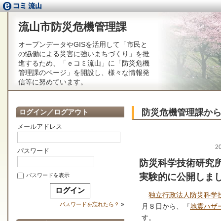
流山市防災危機管理課
オープンデータやGISを活用して「市民と
の恊働による災害に強いまちづくり」を推
進するため、「ｅコミ流山」に「防災危機
管理課のページ」を開設し、様々な情報発
信等に努めています。
防災危機管理課か
ログイン／ログアウト
メールアドレス
2
パスワード
防災科学技術研究
実験的に公開しま
パスワードを表示
独立行政法人防災科学技術
»
パスワードを忘れたら？
月８日から、『
地震ハザ
す。