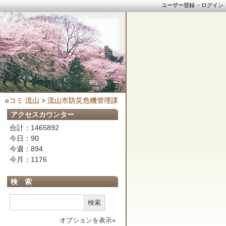
ユーザー登録
-
ログイン
eコミ 流山
>
流山市防災危機管理課
アクセスカウンター
合計：1465892
今日：90
今週：894
今月：1176
検 索
検索
オプションを表示»