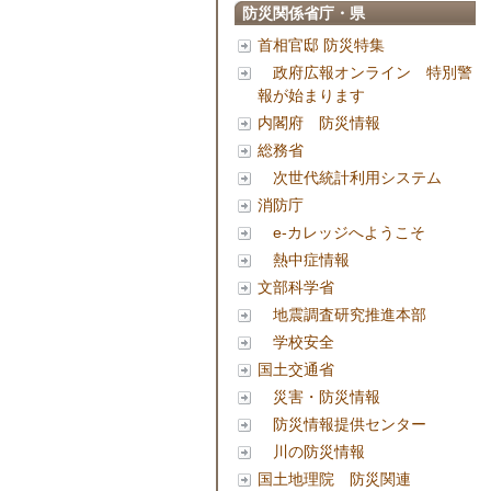
防災関係省庁・県
首相官邸 防災特集
政府広報オンライン 特別警
報が始まります
内閣府 防災情報
総務省
次世代統計利用システム
消防庁
e-カレッジへようこそ
熱中症情報
文部科学省
地震調査研究推進本部
学校安全
国土交通省
災害・防災情報
防災情報提供センター
川の防災情報
国土地理院 防災関連