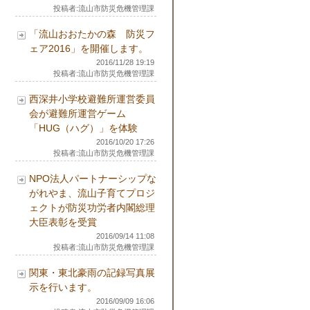
投稿者:流山市防災危機管理課
「流山おおたかの森 防災フ
ェア2016」を開催します。
2016/11/28 19:19
投稿者:流山市防災危機管理課
西深井小学校避難所運営委員
会が避難所運営ゲーム
「HUG（ハグ）」を体験
2016/10/20 17:26
投稿者:流山市防災危機管理課
NPO法人パートナーシップな
がれやま、流山子育てプロジ
ェクトが防災功労者内閣総理
大臣表彰を受賞
2016/09/14 11:08
投稿者:流山市防災危機管理課
関東・東北豪雨の記録写真展
示を行います。
2016/09/09 16:06