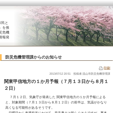
市民と
」を推
災危機
情報発
防災危機管理課からのお知らせ
印刷
2013/07/12 20:51 投稿者:流山市防災危機管理課
関東甲信地方の１か月予報（７月１３日から８月１
２日）
７月１２日、気象庁が発表した 関東甲信地方の１か月予報による
と、対象期間（７月１３日から８月１２日）の前半は、気温がかなり
高くなる可能性があるそうです。
日曜日から来週前半にかけて、若干暑さは和らぐそうですが、夏本