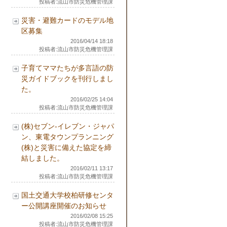
投稿者:流山市防災危機管理課
災害・避難カードのモデル地
区募集
2016/04/14 18:18
投稿者:流山市防災危機管理課
子育てママたちが多言語の防
災ガイドブックを刊行しまし
た。
2016/02/25 14:04
投稿者:流山市防災危機管理課
(株)セブン-イレブン・ジャパ
ン、東電タウンプランニング
(株)と災害に備えた協定を締
結しました。
2016/02/11 13:17
投稿者:流山市防災危機管理課
国土交通大学校柏研修センタ
ー公開講座開催のお知らせ
2016/02/08 15:25
投稿者:流山市防災危機管理課