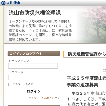
流山市防災危機管理課
オープンデータやGISを活用して「市民と
の恊働による災害に強いまちづくり」を推
進するため、「ｅコミ流山」に「防災危機
管理課のページ」を開設し、様々な情報発
信等に努めています。
防災危機管理課か
ログイン／ログアウト
メールアドレス
2
パスワード
平成２５年度流山
事業の追加募集
パスワードを表示
平成２５年度流山市
»
パスワードを忘れたら？
につきましては、平成
組織の代表者に対し通