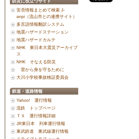
防災に役立つサイト
安否情報まとめて検索 J-
anpi（流山市との連携サイト）
多言語情報翻訳システム
地震ハザードステーション
地震ハザードカルテ
NHK 東日本大震災アーカイブ
ス
NHK そなえる防災
雷から身を守るために
大川小学校事故検証委員会
鉄道・道路情報
Yahoo! 運行情報
流鉄 トップページ
ＴＸ 運行情報詳細
JR東日本 列車運行情報
東武鉄道 東武線運行情報