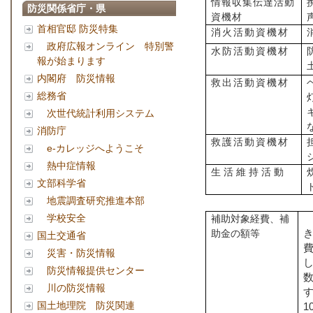
情報収集伝達活動
防災関係省庁・県
資機材
首相官邸 防災特集
消火活動資機材
政府広報オンライン 特別警
水防活動資機材
報が始まります
内閣府 防災情報
救出活動資機材
総務省
次世代統計利用システム
消防庁
救護活動資機材
e-カレッジへようこそ
熱中症情報
生活維持活動
文部科学省
地震調査研究推進本部
学校安全
補助対象経費、補
助金の額等
国土交通省
災害・防災情報
防災情報提供センター
川の防災情報
国土地理院 防災関連
1