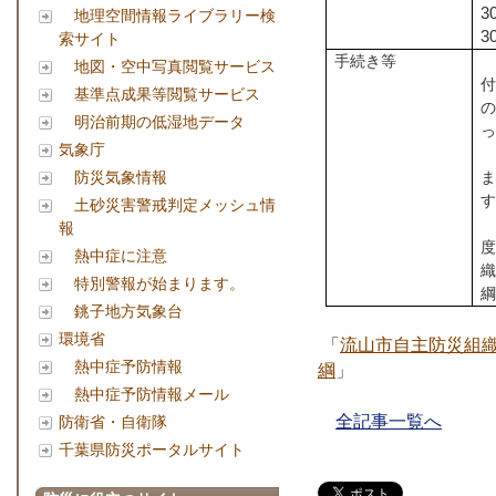
3
地理空間情報ライブラリー検
3
索サイト
手続き等
地図・空中写真閲覧サービス
基準点成果等閲覧サービス
明治前期の低湿地データ
気象庁
防災気象情報
土砂災害警戒判定メッシュ情
報
熱中症に注意
特別警報が始まります。
銚子地方気象台
環境省
「
流山市自主防災組
熱中症予防情報
綱
」
熱中症予防情報メール
全記事一覧へ
防衛省・自衛隊
千葉県防災ポータルサイト