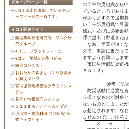
グループページ一覧
の自主防災組織から申
eコミ流山に参加しているグル
ているところでありま
ープページの一覧です。
がありますので追加募
い自主防災組織で希望
ｅコミ関連サイト
様式）並びに必要書類
課に提出（郵送または
防災科学技術研究所 リスク研
究グループ
なお、予算が無くな
ので、申請に当たって
eコミ・プラットフォーム
ますようお願いします
eコミ 地域での取り組み
（市民生活部防災危機
防災コンテスト
６３１２）
おおたかの森まちづくり協議会
ｅ防災マップ
参考（防
官民協働危機管理クラウドシス
防災活動に必要な資
テム
り様々なものが対象と
見守り情報管理システム
ないものとしましたが
３１１まるごとアーカイブス
が想定されます。なお
流山市・防災科研 共同研究 公
ませんので、ご注意く
式ウェブサイト
区 分