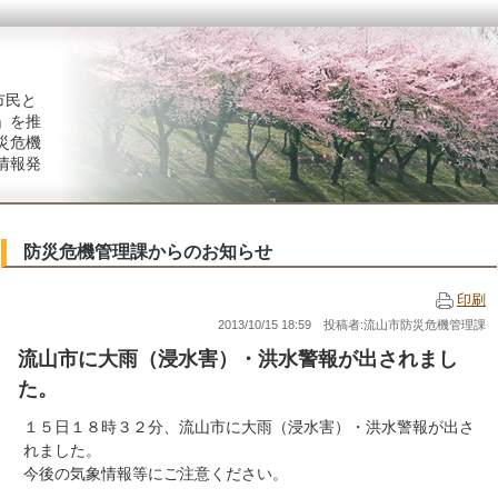
市民と
」を推
災危機
情報発
防災危機管理課からのお知らせ
印刷
2013/10/15 18:59 投稿者:流山市防災危機管理課
流山市に大雨（浸水害）・洪水警報が出されまし
た。
１５日１８時３２分、流山市に大雨（浸水害）・洪水警報が出さ
れました。
今後の気象情報等にご注意ください。