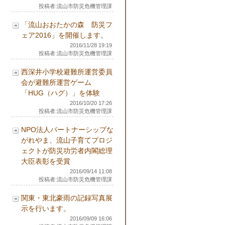
投稿者:流山市防災危機管理課
「流山おおたかの森 防災フ
ェア2016」を開催します。
2016/11/28 19:19
投稿者:流山市防災危機管理課
西深井小学校避難所運営委員
会が避難所運営ゲーム
「HUG（ハグ）」を体験
2016/10/20 17:26
投稿者:流山市防災危機管理課
NPO法人パートナーシップな
がれやま、流山子育てプロジ
ェクトが防災功労者内閣総理
大臣表彰を受賞
2016/09/14 11:08
投稿者:流山市防災危機管理課
関東・東北豪雨の記録写真展
示を行います。
2016/09/09 16:06