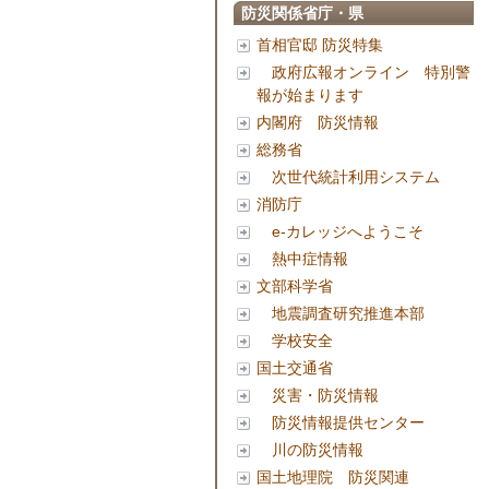
防災関係省庁・県
首相官邸 防災特集
政府広報オンライン 特別警
報が始まります
内閣府 防災情報
総務省
次世代統計利用システム
消防庁
e-カレッジへようこそ
熱中症情報
文部科学省
地震調査研究推進本部
学校安全
国土交通省
災害・防災情報
防災情報提供センター
川の防災情報
国土地理院 防災関連