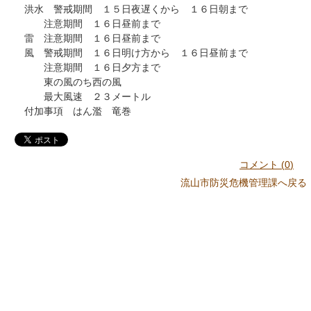
洪水 警戒期間 １５日夜遅くから １６日朝まで
注意期間 １６日昼前まで
雷 注意期間 １６日昼前まで
風 警戒期間 １６日明け方から １６日昼前まで
注意期間 １６日夕方まで
東の風のち西の風
最大風速 ２３メートル
付加事項 はん濫 竜巻
コメント (
0
)
流山市防災危機管理課へ戻る