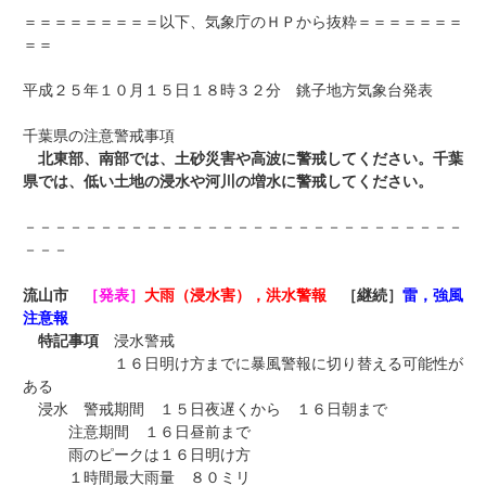
＝＝＝＝＝＝＝＝＝以下、気象庁のＨＰから抜粋＝＝＝＝＝＝＝
＝＝
平成２５年１０月１５日１８時３２分 銚子地方気象台発表
千葉県の注意警戒事項
北東部、南部では、土砂災害や高波に警戒してください。千葉
県では、低い土地の浸水や河川の増水に警戒してください。
－－－－－－－－－－－－－－－－－－－－－－－－－－－－－
－－－
流山市
［発表］
大雨（浸水害），洪水警報
［継続］
雷，強風
注意報
特記事項
浸水警戒
１６日明け方までに暴風警報に切り替える可能性が
ある
浸水 警戒期間 １５日夜遅くから １６日朝まで
注意期間 １６日昼前まで
雨のピークは１６日明け方
１時間最大雨量 ８０ミリ