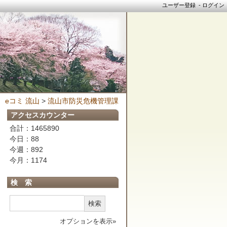
ユーザー登録
-
ログイン
eコミ 流山
>
流山市防災危機管理課
アクセスカウンター
合計：1465890
今日：88
今週：892
今月：1174
検 索
検索
オプションを表示»