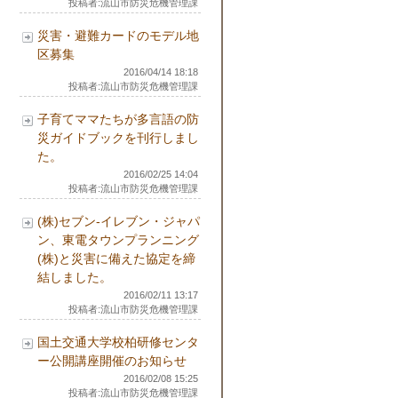
投稿者:流山市防災危機管理課
災害・避難カードのモデル地
区募集
2016/04/14 18:18
投稿者:流山市防災危機管理課
子育てママたちが多言語の防
災ガイドブックを刊行しまし
た。
2016/02/25 14:04
投稿者:流山市防災危機管理課
(株)セブン-イレブン・ジャパ
ン、東電タウンプランニング
(株)と災害に備えた協定を締
結しました。
2016/02/11 13:17
投稿者:流山市防災危機管理課
国土交通大学校柏研修センタ
ー公開講座開催のお知らせ
2016/02/08 15:25
投稿者:流山市防災危機管理課