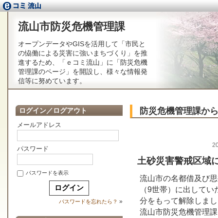
流山市防災危機管理課
オープンデータやGISを活用して「市民と
の恊働による災害に強いまちづくり」を推
進するため、「ｅコミ流山」に「防災危機
管理課のページ」を開設し、様々な情報発
信等に努めています。
防災危機管理課か
ログイン／ログアウト
メールアドレス
2
パスワード
土砂災害警戒区域
パスワードを表示
流山市の名都借及び思
（9世帯）に出していた
分をもって解除しまし
»
パスワードを忘れたら？
流山市防災危機管理課