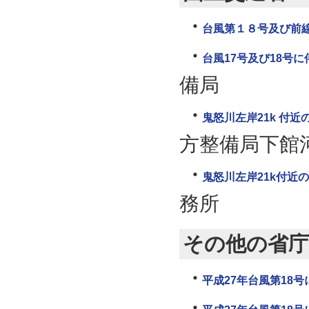
台風第１８号及び前
台風17号及び18号
備局
鬼怒川左岸21k 付
方整備局下館
鬼怒川左岸21k付近
務所
その他の省庁
平成27年台風第18