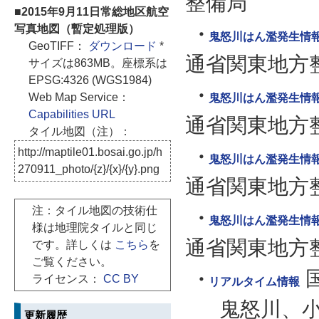
整備局
■2015年9月11日常総地区航空
写真地図（暫定処理版）
鬼怒川はん濫発生情報 
GeoTIFF：
ダウンロード
*
通省関東地方
サイズは863MB。座標系は
EPSG:4326 (WGS1984)
Web Map Service：
鬼怒川はん濫発生情報 
Capabilities URL
通省関東地方
タイル地図（注）：
http://maptile01.bosai.go.jp/h
鬼怒川はん濫発生情報 
270911_photo/{z}/{x}/{y}.png
通省関東地方
注：タイル地図の技術仕
鬼怒川はん濫発生情報 
様は地理院タイルと同じ
通省関東地方
です。詳しくは
こちら
を
ご覧ください。
ライセンス：
CC BY
リアルタイム情報
鬼怒川、
更新履歴