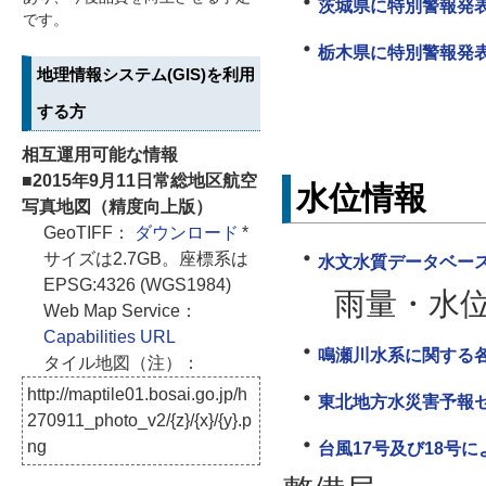
茨城県に特別警報発表
です。
栃木県に特別警報発表
地理情報システム(GIS)を利用
する方
相互運用可能な情報
■2015年9月11日常総地区航空
水位情報
写真地図（精度向上版）
GeoTIFF：
ダウンロード
*
サイズは2.7GB。座標系は
水文水質データベー
EPSG:4326 (WGS1984)
雨量・水
Web Map Service：
Capabilities URL
鳴瀬川水系に関する
タイル地図（注）：
http://maptile01.bosai.go.jp/h
東北地方水災害予報
270911_photo_v2/{z}/{x}/{y}.p
ng
台風17号及び18号