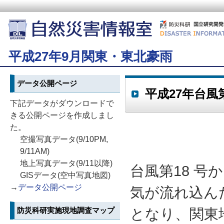
平成27年9月関東・東北豪雨
データ公開ページ
平成27年台風
下記データがダウンロードで
きる公開ページを作成しまし
た。
空撮写真データ(9/10PM,
9/11AM)
地上写真データ(9/11以降)
台風第18 
GISデータ(空中写真地図)
→
データ公開ページ
気が流れ込ん
防災科研実施現地調査マップ
となり、関東