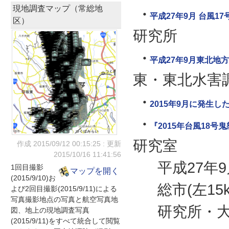
現地調査マップ（常総地
平成27年9月 台風17
区）
研究所
平成27年9月東北地
東・東北水害
2015年9月に発生
『2015年台風18号
研究室
作成 2015/09/12
00:15:25
: 更新
2015/10/16
11:41:56
平成27年9
1回目撮影
マップを開く
(2015/9/10)お
総市(左1
よび2回目撮影(2015/9/11)による
写真撮影地点の写真と航空写真地
研究所・
図、地上の現地調査写真
(2015/9/11)をすべて統合して閲覧