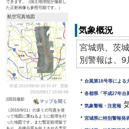
できます。（国土地理院が撮影し
た正射画像も参照可能です。）
航空写真地図
気象概況
宮城県、茨
別警報は、9
台風第18号等による大
作成 2015/09/10
20:37:47
: 更新
2015/09/17
19:50:58
各都県「平成27年台
2回目撮影
マップを開く
気象警報・注意報
（2015/9/11）の多くの写真を使
って地図に重ねるように処理を行
宮城県に特別警報発表
った地図です。まだ暫定処理版で
あり、今後品質を向上させる予定