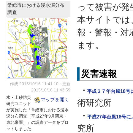
って被害が発
常総市における浸水深分布
調査
本サイトでは
報・警報・対
ます。
災害速報
作成 2015/10/16
11:41:10
: 更新
2015/10/16
11:43:59
平成２７年台風18
水・土砂防災
マップを開く
術研究所
研究ユニット
が実施した「常総市における浸水
深分布調査（平成27年9月関東・
平成27年台風18号
東北豪雨）」の調査データをプロ
究所
ットしました。