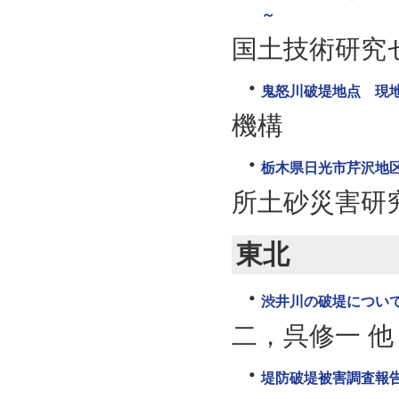
～
国土技術研究
鬼怒川破堤地点 現地
機構
栃木県日光市芹沢地区
所土砂災害研
東北
渋井川の破堤につい
二，呉修一 他
堤防破堤被害調査報告