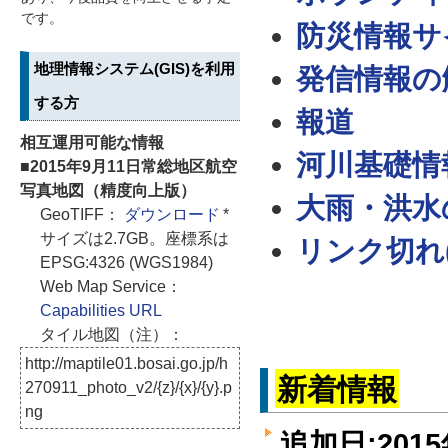
です。
防災情報サ
地理情報システム(GIS)を利用
発信情報の
する方
報道
相互運用可能な情報
河川基礎情
■2015年9月11日常総地区航空
写真地図（精度向上版）
大雨・洪水
GeoTIFF：
ダウンロード
*
サイズは2.7GB。座標系は
リンク切れ(2
EPSG:4326 (WGS1984)
Web Map Service：
Capabilities URL
タイル地図（注）：
http://maptile01.bosai.go.jp/h
新着情報
270911_photo_v2/{z}/{x}/{y}.p
ng
追加日:2015