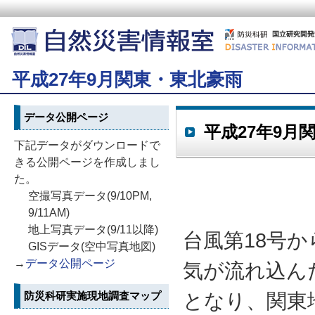
平成27年9月関東・東北豪雨
データ公開ページ
平成27年9月
下記データがダウンロードで
きる公開ページを作成しまし
た。
空撮写真データ(9/10PM,
9/11AM)
地上写真データ(9/11以降)
台風第18号
GISデータ(空中写真地図)
→
データ公開ページ
気が流れ込ん
防災科研実施現地調査マップ
となり、関東