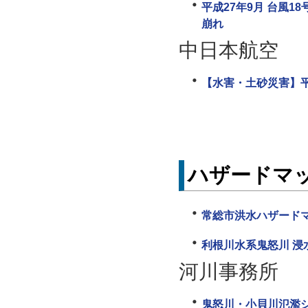
平成27年9月 台風
崩れ
中日本航空
【水害・土砂災害】平
ハザードマ
常総市洪水ハザード
利根川水系鬼怒川 浸
河川事務所
鬼怒川・小貝川氾濫