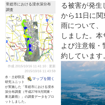
る被害が発生
常総市における浸水深分布
調査
から11日に
雨について、
しました。本
よび注意報・
約しています
作成 2015/10/16
11:41:10
: 更新
2015/10/16
11:43:59
水・土砂防災
マップを開く
研究ユニット
が実施した「常総市における浸水
深分布調査（平成27年9月関東・
東北豪雨）」の調査データをプロ
ットしました。