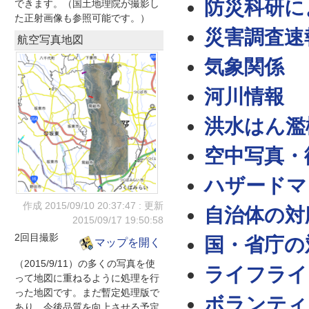
防災科研に
できます。（国土地理院が撮影し
た正射画像も参照可能です。）
災害調査速
航空写真地図
気象関係
河川情報
洪水はん濫
空中写真・
ハザードマ
作成 2015/09/10
20:37:47
: 更新
自治体の対
2015/09/17
19:50:58
2回目撮影
国・省庁の
マップを開く
（2015/9/11）の多くの写真を使
ライフライ
って地図に重ねるように処理を行
った地図です。まだ暫定処理版で
ボランティ
あり、今後品質を向上させる予定