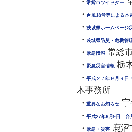
常総市ツイッター
台風18号等による本
茨城県ホームページ
茨城県防災・危機管
常総
緊急情報
栃
緊急災害情報
平成２７年９月９日
木事務所
宇
重要なお知らせ
平成27年9月9日 
鹿沼
緊急・災害