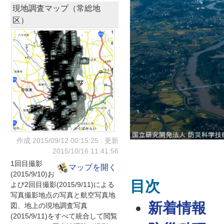
現地調査マップ（常総地
区）
作成 2015/09/12
00:15:25
: 更新
2015/10/16
11:41:56
1回目撮影
マップを開く
(2015/9/10)お
目次
よび2回目撮影(2015/9/11)による
写真撮影地点の写真と航空写真地
新着情報
図、地上の現地調査写真
(2015/9/11)をすべて統合して閲覧