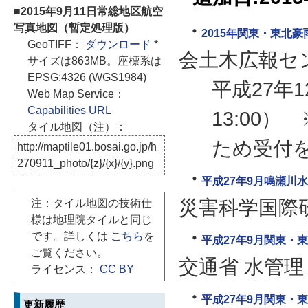
■2015年9月11日常総地区航空
写真地図（暫定処理版）
2015年関東・東北豪
GeoTIFF：
ダウンロード
*
会土木広報セ
サイズは863MB。座標系は
EPSG:4326 (WGS1984)
平成27年1
Web Map Service：
Capabilities URL
13:00
タイル地図（注）：
ため受付
http://maptile01.bosai.go.jp/h
270911_photo/{z}/{x}/{y}.png
平成27年9月鳴瀬川
災害科学国際
注：タイル地図の技術仕
様は地理院タイルと同じ
です。詳しくは
こちら
を
平成27年9月関東・
ご覧ください。
交通省 水管
ライセンス：
CC BY
平成27年9月関東・東
更新履歴