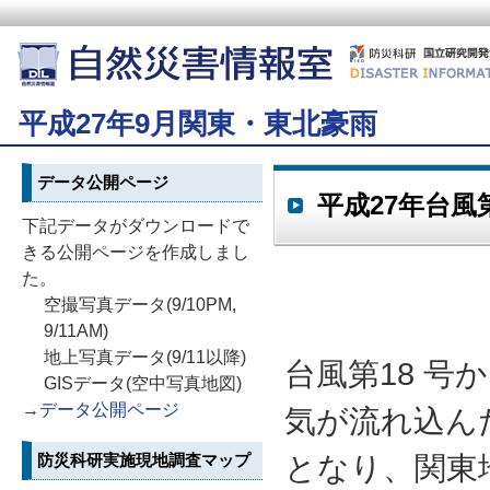
平成27年9月関東・東北豪雨
データ公開ページ
平成27年台風
下記データがダウンロードで
きる公開ページを作成しまし
た。
空撮写真データ(9/10PM,
9/11AM)
地上写真データ(9/11以降)
台風第18 
GISデータ(空中写真地図)
→
データ公開ページ
気が流れ込ん
防災科研実施現地調査マップ
となり、関東