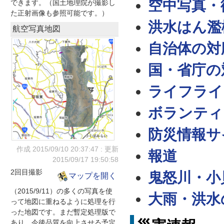
空中写真・
できます。（国土地理院が撮影し
た正射画像も参照可能です。）
洪水はん濫
航空写真地図
自治体の対
国・省庁の
ライフライ
ボランティ
防災情報サ
作成 2015/09/10
20:37:47
: 更新
報道
2015/09/17
19:50:58
2回目撮影
鬼怒川・小
マップを開く
（2015/9/11）の多くの写真を使
大雨・洪水
って地図に重ねるように処理を行
った地図です。まだ暫定処理版で
あり、今後品質を向上させる予定