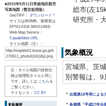
■2015年9月11日常総地区航空
総市(左1
写真地図（暫定処理版）
GeoTIFF：
ダウンロード
*
研究所・
サイズは863MB。座標系は
EPSG:4326 (WGS1984)
Web Map Service：
Capabilities URL
タイル地図（注）：
気象概況
http://maptile01.bosai.go.jp/h
270911_photo/{z}/{x}/{y}.png
宮城県、茨
注：タイル地図の技術仕
別警報は、9
様は地理院タイルと同じ
です。詳しくは
こちら
を
ご覧ください。
ライセンス：
CC BY
台風第18号等による大
各都県「平成27年台
更新履歴