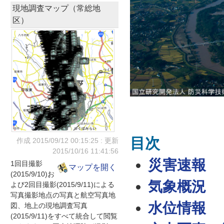
現地調査マップ（常総地
区）
目次
作成 2015/09/12
00:15:25
: 更新
2015/10/16
11:41:56
災害速報
1回目撮影
マップを開く
(2015/9/10)お
気象概況
よび2回目撮影(2015/9/11)による
写真撮影地点の写真と航空写真地
水位情報
図、地上の現地調査写真
(2015/9/11)をすべて統合して閲覧