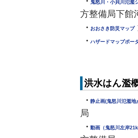
鬼怒川・小貝川氾濫シミ
方整備局下館
おおさき防災マップ
ハザードマップポー
洪水はん濫
静止画(鬼怒川氾濫地点
局
動画（鬼怒川左岸21k