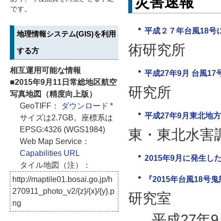
災害速報
です。
平成２７年台風18
地理情報システム(GIS)を利用
術研究所
する方
相互運用可能な情報
平成27年9月 台風17
■2015年9月11日常総地区航空
研究所
写真地図（精度向上版）
GeoTIFF：
ダウンロード
*
平成27年9月東北地
サイズは2.7GB。座標系は
EPSG:4326 (WGS1984)
東・東北水害
Web Map Service：
Capabilities URL
2015年9月に発生
タイル地図（注）：
『2015年台風18号
http://maptile01.bosai.go.jp/h
270911_photo_v2/{z}/{x}/{y}.p
研究室
ng
平成27年9