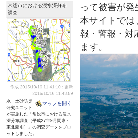
って被害が発
常総市における浸水深分布
調査
本サイトでは
報・警報・対
ます。
作成 2015/10/16
11:41:10
: 更新
2015/10/16
11:43:59
水・土砂防災
マップを開く
研究ユニット
が実施した「常総市における浸水
深分布調査（平成27年9月関東・
東北豪雨）」の調査データをプロ
ットしました。