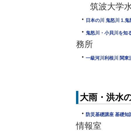
筑波大学水
日本の川 鬼怒川 1.
鬼怒川・小貝川を知
務所
一級河川利根川 関東
大雨・洪水
防災基礎講座 基礎知識
情報室