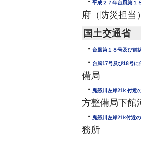
平成２７年台風第１
府（防災担当
国土交通省
台風第１８号及び前
台風17号及び18号
備局
鬼怒川左岸21k 付
方整備局下館
鬼怒川左岸21k付近
務所