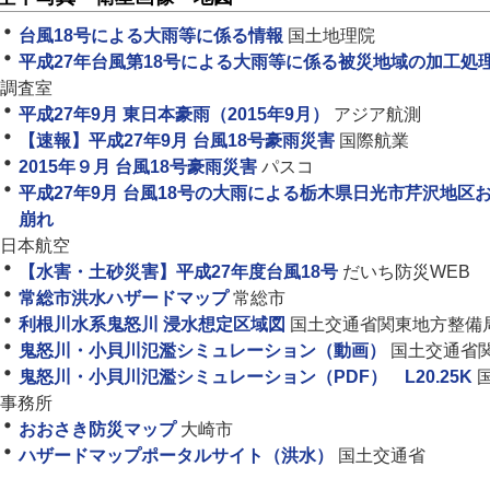
台風18号による大雨等に係る情報
国土地理院
平成27年台風第18号による大雨等に係る被災地域の加工処
調査室
平成27年9月 東日本豪雨（2015年9月）
アジア航測
【速報】平成27年9月 台風18号豪雨災害
国際航業
2015年９月 台風18号豪雨災害
パスコ
平成27年9月 台風18号の大雨による栃木県日光市芹沢地区
崩れ
日本航空
【水害・土砂災害】平成27年度台風18号
だいち防災WEB
常総市洪水ハザードマップ
常総市
利根川水系鬼怒川 浸水想定区域図
国土交通省関東地方整備
鬼怒川・小貝川氾濫シミュレーション（動画）
国土交通省
鬼怒川・小貝川氾濫シミュレーション（PDF） L20.25K
事務所
おおさき防災マップ
大崎市
ハザードマップポータルサイト（洪水）
国土交通省