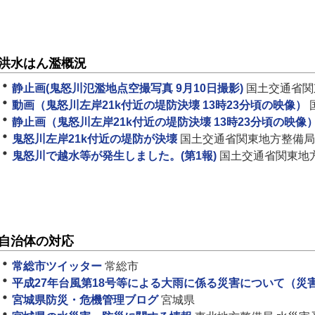
洪水はん濫概況
静止画(鬼怒川氾濫地点空撮写真 9月10日撮影)
国土交通省関
動画（鬼怒川左岸21k付近の堤防決壊 13時23分頃の映像）
静止画（鬼怒川左岸21k付近の堤防決壊 13時23分頃の映像
鬼怒川左岸21k付近の堤防が決壊
国土交通省関東地方整備局
鬼怒川で越水等が発生しました。(第1報)
国土交通省関東地
自治体の対応
常総市ツイッター
常総市
平成27年台風第18号等による大雨に係る災害について（災
宮城県防災・危機管理ブログ
宮城県