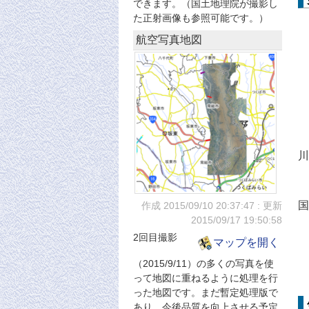
できます。（国土地理院が撮影し
た正射画像も参照可能です。）
航空写真地図
川
国
作成 2015/09/10
20:37:47
: 更新
2015/09/17
19:50:58
2回目撮影
マップを開く
（2015/9/11）の多くの写真を使
って地図に重ねるように処理を行
った地図です。まだ暫定処理版で
あり、今後品質を向上させる予定