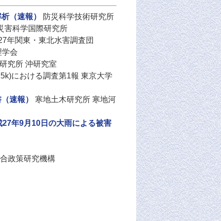
解析（速報）
防災科学技術研究所
 災害科学国際研究所
27年関東・東北水害調査団
理学会
研究所 沖研究室
15k)における調査第1報 東京大学
書（速報）
寒地土木研究所 寒地河
27年9月10日の大雨による被害
合政策研究機構