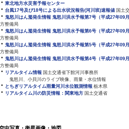
東北地方水災害予報センター
台風17号及び18号による出水状況報告(河川班)速報値
国土
鬼怒川はん濫発生情報 鬼怒川洪水予報第7号（平成27年09月1
方整備局
鬼怒川はん濫発生情報 鬼怒川洪水予報第6号（平成27年09月1
方整備局
鬼怒川はん濫発生情報 鬼怒川洪水予報第5号（平成27年09月1
方整備局
鬼怒川はん濫発生情報 鬼怒川洪水予報第4号（平成27年09月1
方整備局
リアルタイム情報
国土交通省下館河川事務所
鬼怒川、小貝川のライブ映像、雨量・水位情報
とちぎリアルタイム雨量河川水位観測情報
栃木県
リアルタイム川の防災情報：関東地方
国土交通省
空中写真・衛星画像・地図