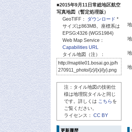
■2015年9月11日常総地区航空
写真地図（暫定処理版）
GeoTIFF：
ダウンロード
*
地
サイズは863MB。座標系は
EPSG:4326 (WGS1984)
地
Web Map Service：
Capabilities URL
地
タイル地図（注）：
http://maptile01.bosai.go.jp/h
地
270911_photo/{z}/{x}/{y}.png
注：タイル地図の技術仕
様は地理院タイルと同じ
です。詳しくは
こちら
を
ご覧ください。
ライセンス：
CC BY
更新履歴