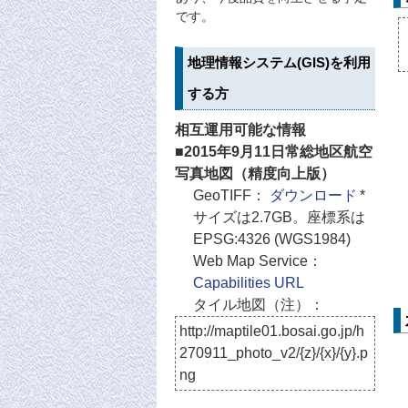
です。
地理情報システム(GIS)を利用
する方
相互運用可能な情報
■2015年9月11日常総地区航空
写真地図（精度向上版）
GeoTIFF：
ダウンロード
*
サイズは2.7GB。座標系は
EPSG:4326 (WGS1984)
Web Map Service：
Capabilities URL
タイル地図（注）：
http://maptile01.bosai.go.jp/h
270911_photo_v2/{z}/{x}/{y}.p
ng