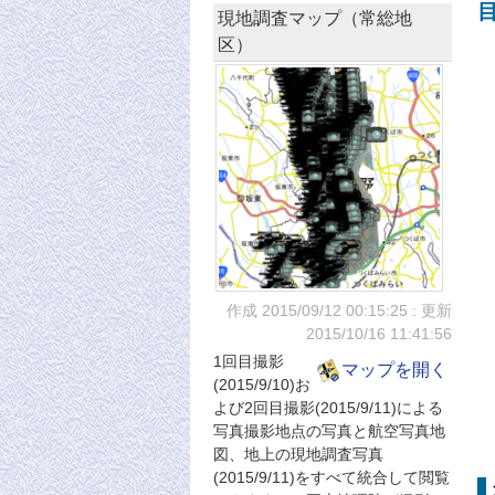
現地調査マップ（常総地
区）
作成 2015/09/12
00:15:25
: 更新
2015/10/16
11:41:56
1回目撮影
マップを開く
(2015/9/10)お
よび2回目撮影(2015/9/11)による
写真撮影地点の写真と航空写真地
図、地上の現地調査写真
(2015/9/11)をすべて統合して閲覧