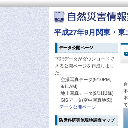
平成27年9月関東・東
データ公開ページ
下記データがダウンロードで
きる公開ページを作成しまし
た。
空撮写真データ(9/10PM,
台
9/11AM)
不
地上写真データ(9/11以降)
本
GISデータ(空中写真地図)
て
→
データ公開ページ
防災科研実施現地調査マップ