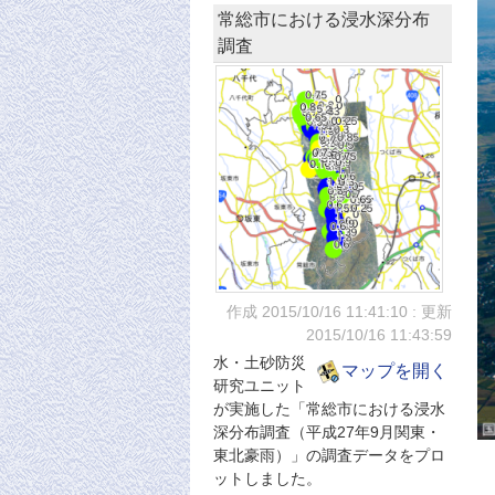
常総市における浸水深分布
調査
作成 2015/10/16
11:41:10
: 更新
2015/10/16
11:43:59
水・土砂防災
マップを開く
研究ユニット
が実施した「常総市における浸水
深分布調査（平成27年9月関東・
東北豪雨）」の調査データをプロ
ットしました。