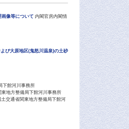
理画像等について
内閣官房内閣情
および大原地区(鬼怒川温泉)の土砂
局下館河川事務所
関東地方整備局下館河川事務所
国土交通省関東地方整備局下館河