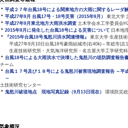
平成２７年台風18号による関東地方の大雨に関するレーダ
平成27年9月 台風17号・18号災害（2015年9月）
東北大学
平成27年9月東北地方大雨洪水調査
土木学会水工学委員会H
2015年9月に発生した台風18号による災害について
日本地
『2015年台風18号鬼怒川洪水関連情報』
東京大学 生産技術
平成27年9月10日台風18号豪雨結城市(右40k)～常総市(左
生産技術研究所・大気海洋研究所・名古屋大学工学研究科
台風18号による大雨洪水で決壊した鬼怒川の堤防調査報告
チーム
台風１７号及び１８号による鬼怒川被害現地調査報告 ～平成
～
土技術研究センター
鬼怒川破堤地点 現地写真記録（9月13日現在）
環境防災総
気象概況